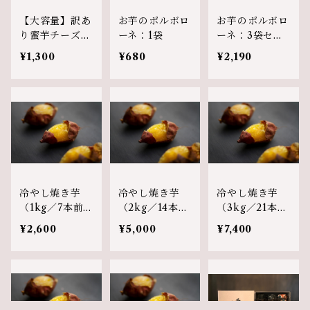
【大容量】訳あ
お芋のポルボロ
お芋のポルボロ
り蜜芋チーズケ
ーネ：1袋
ーネ：3袋セッ
ーキ
ト
¥1,300
¥680
¥2,190
冷やし焼き芋
冷やし焼き芋
冷やし焼き芋
（1kg／7本前
（2kg／14本前
（3kg／21本前
後）
後）
後）
¥2,600
¥5,000
¥7,400