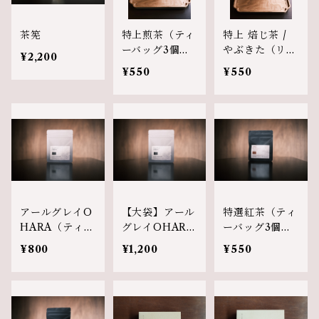
茶筅
特上煎茶（ティ
特上 焙じ茶 /
ーバッグ3個入
やぶきた（リー
¥2,200
り）
フ）
¥550
¥550
アールグレイO
【大袋】アール
特選紅茶（ティ
HARA（ティー
グレイOHARA
ーバッグ3個入
バッグ6個入
（ティーバッグ
り）
¥800
¥1,200
¥550
り）
15個入り）