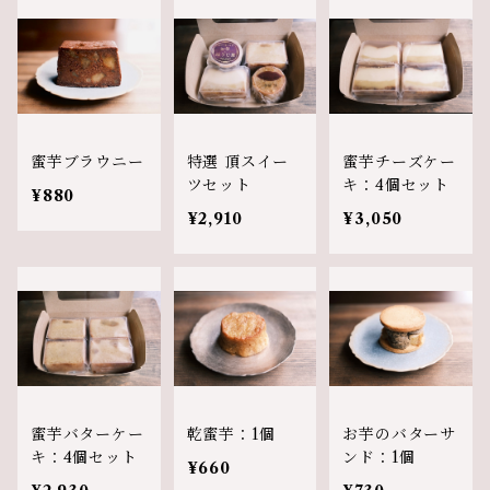
蜜芋ブラウニー
特選 頂スイー
蜜芋チーズケー
ツセット
キ：4個セット
¥880
¥2,910
¥3,050
蜜芋バターケー
乾蜜芋：1個
お芋のバターサ
キ：4個セット
ンド：1個
¥660