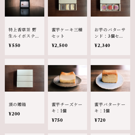
特上香草茶 野
蜜芋ケーキ三種
お芋のバターサ
生ルイボスティ
セット
ンド：3個セッ
（ティーバッグ
ト
¥550
¥2,500
¥2,340
3個入り）
頂の贈箱
蜜芋チーズケー
蜜芋バターケー
キ：1個
キ：1個
¥200
¥750
¥720