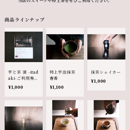
当店のスイーツや特上茶をぜひご利用ください。
商品ラインナップ
芋と茶 頂 -itad
特上宇治抹茶
抹茶シェイカー
aki-ご利用券
春香
¥1,000
（1,000円）
¥1,000
¥1,100