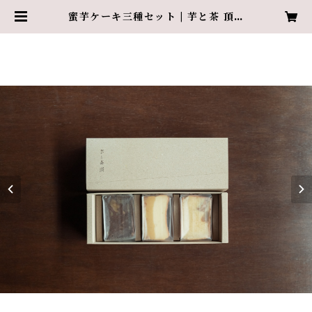
蜜芋ケーキ三種セット | 芋と茶 頂-i
tadaki-