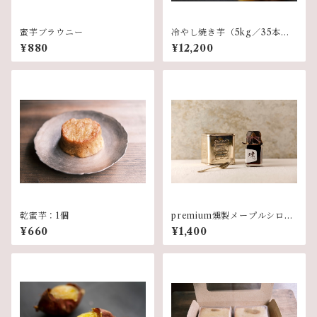
蜜芋ブラウニー
冷やし焼き芋（5kg／35本前
後）
¥880
¥12,200
乾蜜芋：1個
premium燻製メープルシロッ
プ：1本
¥660
¥1,400