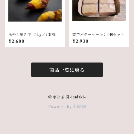
冷やし焼き芋（1kg／7本前
蜜芋バターケーキ：4個セット
後）
¥2,600
¥2,930
商品一覧に戻る
© 芋と茶 頂-itadaki-
Powered by