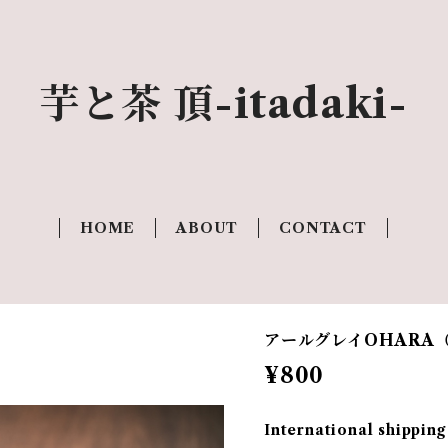
芋と茶 頂-itadaki-
HOME
ABOUT
CONTACT
アールグレイOHARA
¥800
International shipping