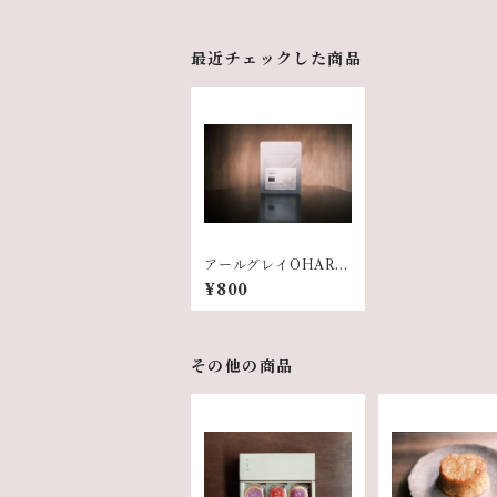
最近チェックした商品
アールグレイOHARA
（ティーバッグ6個入
¥800
り）
その他の商品