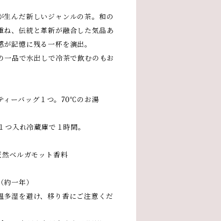
が生んだ新しいジャンルの茶。和の
重ね、伝統と革新が融合した気品あ
感が記憶に残る一杯を演出。
一押しの一品で水出しで冷茶で飲むのもお
ティーバッグ１つ。70℃のお湯
グ１つ入れ冷蔵庫で１時間。
天然ベルガモット香料
（約一年）
温多湿を避け、移り香にご注意くだ