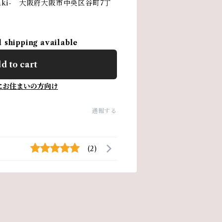
daki- 大阪府大阪市中央区谷町7丁
l shipping available
d to cart
にお住まいの方向け
通報する
(2)