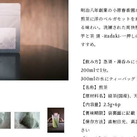
明治八年創業の小原春香園
煎茶に洋のベルガモットを
る味わい。洗練された爽快
芋と茶 頂 -itadaki-
すすめ。
【飲み方】急須・湯呑みに
200mlで1分。
300mlの水にティーバッ
【名称】煎茶
【原材料名】緑茶(国産)、
【内容量】2.5g×6p
【賞味期限】袋裏面に記載
【保存方法】直射日光、高
さい