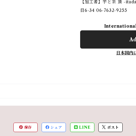
【加工者】芋と茶 頂 -ita
目6-34 06-7632-9255
Internationa
Ad
日本国内
保存
シェア
LINE
ポスト