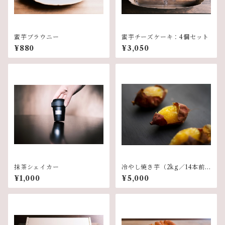
蜜芋ブラウニー
蜜芋チーズケーキ：4個セット
¥880
¥3,050
抹茶シェイカー
冷やし焼き芋（2kg／14本前
後）
¥1,000
¥5,000