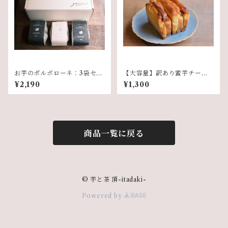
お芋のポルボローネ：3袋セッ
【大容量】訳あり蜜芋チーズ
ト
ケーキ
¥2,190
¥1,300
商品一覧に戻る
© 芋と茶 頂-itadaki-
Powered by