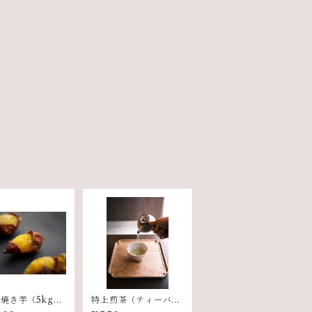
焼き芋（5kg／
特上煎茶（ティーバッ
前後）
グ3個入り）