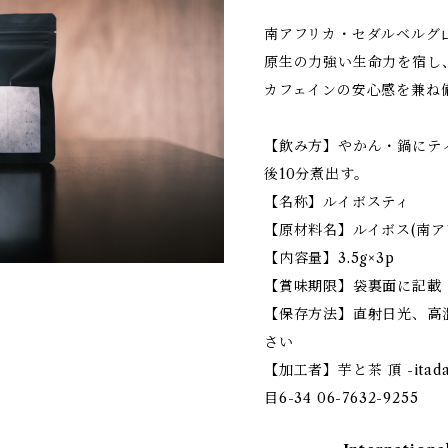
南アフリカ・セダルベルグ
原生の力強い生命力を宿し
カフェインの安心感を兼ね
【飲み方】やかん・鍋にティ
後10分煮出す。
【名称】ルイボスティ
【原材料名】ルイボス(南ア
【内容量】3.5g×3p
【賞味期限】袋裏面に記載
【保存方法】直射日光、高
さい
【加工者】芋と茶 頂 -ita
目6-34 06-7632-9255