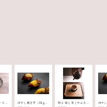
ーネ：
冷やし焼き芋（3kg／
特上 焙じ茶 / やぶきた
冷やし
21本前後）
（リーフ）
35本