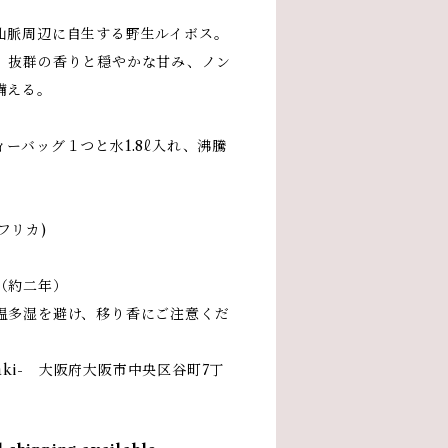
山脈周辺に自生する野生ルイボス。
、抜群の香りと穏やかな甘み、ノン
備える。
ーバッグ１つと水1.8ℓ入れ、沸騰
フリカ)
（約二年）
温多湿を避け、移り香にご注意くだ
daki- 大阪府大阪市中央区谷町7丁