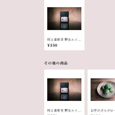
特上香草茶 野生ルイボ
スティ（ティーバッグ
¥550
3個入り）
その他の商品
特上香草茶 野生ルイボ
お芋のポルボロ
スティ（ティーバッグ
1袋